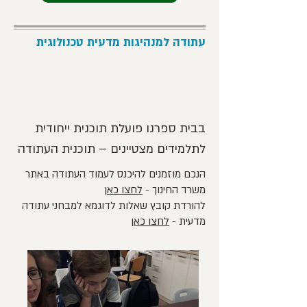
עתודה למנהיגות מדעית טכנולוגית
בבית ספרנו פועלת תוכנית ייחודית 
לתלמידים מצטיינים – תוכנית העתודה 
הנכם מוזמנים להיכנס לעמוד העתודה באתר
התוכנית הינה תוכנית לאומית שש 
משרד החינוך -
לחצו כאן
להורדת קובץ שאלות לדוגמא למבחני עתודה
שנתית בפיקוח משרד החינוך 
מדעית -
לחצו כאן
ובתקצובו, שמטרתה לפתח את ההון 
האנושי של מדינת ישראל באמצעות 
הרחבת לימודי המדע והטכנולוגיה 
לתלמידים מצטיינים. ההרחבה 