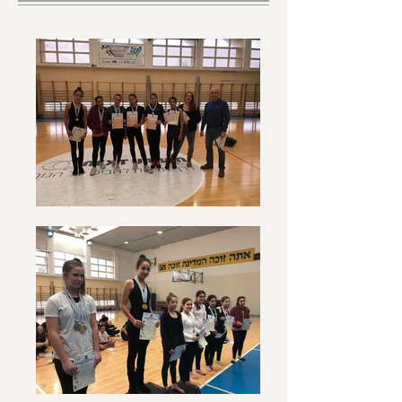
שנה ג' (כיתה ט')- שנת יצירת 
פרוייקטים. שנה זו מתמקדת בעיקר 
בתהליכי יצירה קבוצתיים. הקבוצה 
תתנסה ביצירת מופעים בימתיים 
ובהפקת אירועי תרבות ותערוכות, 
בתפקוד עצמאי לחלוטין, תוך חניכה 
וליווי של צוות המורות/ים. כמו כן, 
התלמידים יכתבו עבודות חקר בנושא 
שייבחר על-ידם.