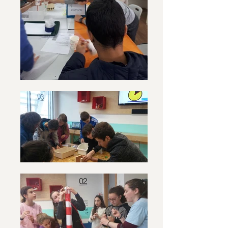
למסלולי המצוינות! תלמידים בעלי רצון 
שמוכנים להשקיע יוכלו להשתלב 
 ופנייה אישית אליכן התלמידות- אנו 
למדים כי פעמים רבות תלמידות 
מוכשרות חוששות לבחור בתחומי 
המדע והטכנולוגיה, ונדמה להן 
שהתוכנית הזו אינה עבורן... זה הזמן 
שלכן להאמין בכישורים וביכולות שלכן 
ולקדם את המנהיגות הנשית בדור 
הבא.