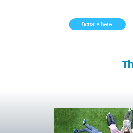
Donate here
Th