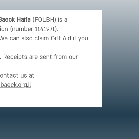
Baeck Haifa
(FOLBH) is a
tion (number 1141971).
We can also claim Gift Aid if you
l. Receipts are sent from our
contact us at
baeck.org.il