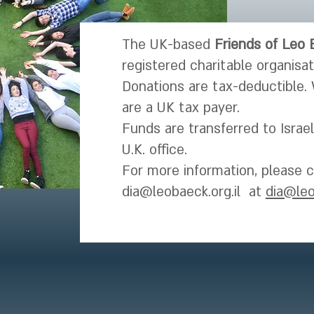
The UK-based
Friends of Leo 
registered charitable organisa
Donations are tax-deductible. 
are a UK tax payer.
Funds are transferred to Israe
U.K. office.
For more information, please 
dia@leobaeck.org.il
at
dia@leo